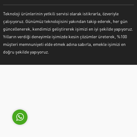
Teknoloji ürünlerinin yetkili servisi olarak istikrarla, özveriyle
çalışıyoruz. Günümüz teknolojisini yakından takip ederek, her gün
güncellenerek, kendimizi geliştirerek işimizi en iyi şekilde yapıyoruz.
Yılların verdiği deneyimle işimizde kesin çözümler üreterek, %100
müşteri memnuniyeti elde etmek adına sabırla, emekle işimizi en
Çözer Teknik Servis
doğru şekilde yapıyoruz.
Cevap Yaz